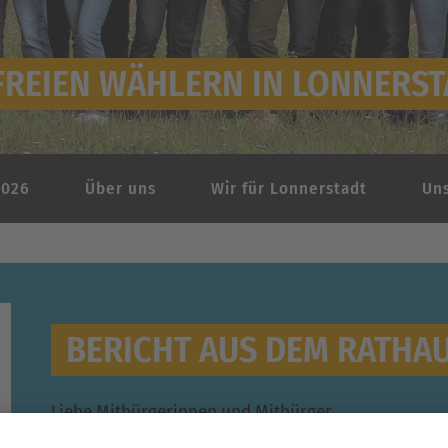
REIEN WÄHLERN IN LONNERSTA
026
Über uns
Wir für Lonnerstadt
Un
BERICHT AUS DEM RATHAU
Liebe Mitbürgerinnen und Mitbürger,