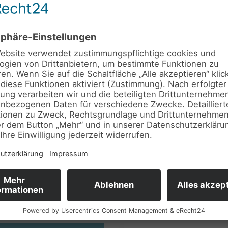
am Ende des Jahres möchten wir Sie wieder mit ein
laufenden und die geplanten Projekte informieren.
Am 27.10.2025 und am 06.11.2025 haben in Lonnersta
Bürgerversammlungen stattgefunden. Es waren dies
den zwei Veranstaltungen anwesend.
Wir möchten Sie aber auch weiterhin auf diesem W
bringen.
Download (.pdf)